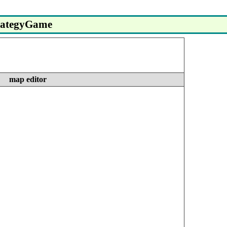
trategyGame
map editor