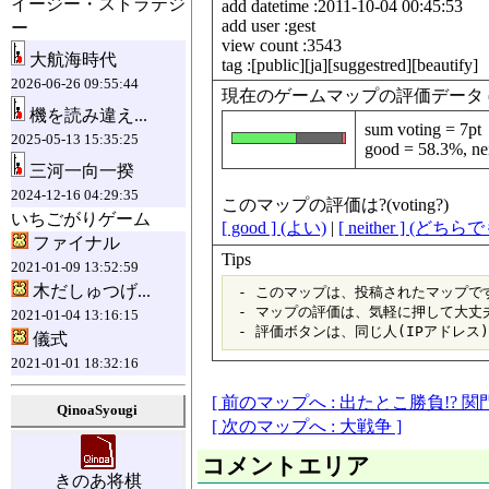
イージー・ストラテジ
add datetime :2011-10-04 00:45:53
add user :gest
ー
view count :3543
大航海時代
tag :[public][ja][suggestred][beautify]
2026-06-26 09:55:44
現在のゲームマップの評価データ (data fo
機を読み違え...
sum voting = 7pt
2025-05-13 15:35:25
good = 58.3%, nei
三河一向一揆
2024-12-16 04:29:35
このマップの評価は?(voting?)
いちごがりゲーム
[ good ] (よい)
|
[ neither ] (どち
ファイナル
Tips
2021-01-09 13:52:59
木だしゅつげ...
 - このマップは、投稿されたマップです
 - マップの評価は、気軽に押して大丈夫
2021-01-04 13:16:15
儀式
2021-01-01 18:32:16
[ 前のマップへ : 出たとこ勝負!? 関門
QinoaSyougi
[ 次のマップへ : 大戦争 ]
コメントエリア
きのあ将棋