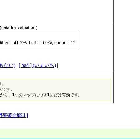
r valuation)
ther = 41.7%, bad = 0.0%, count = 12
らでもない)
|
[ bad ] (いまいち)
|
。

です。

突破合戦!! ]