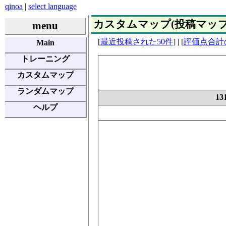
qinoa
|
select language
カスタムマップ(投稿マップ) | E
menu
[
最近投稿された50件
] | [
評価点合計
Main
トレーニング
カスタムマップ
ランダムマップ
1
ヘルプ