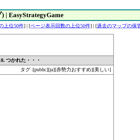
asyStrategyGame
の上位50件
] | [
ページ表示回数の上位50件
] | [
過去のマップの保
318. つかれた・・・
タグ :
[public][ja][赤勢力おすすめ][美しい]