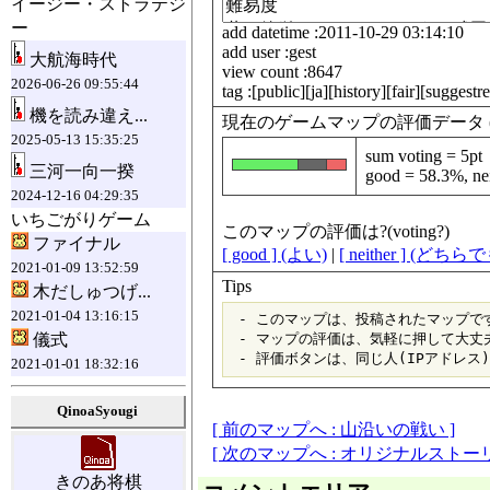
イージー・ストラテジ
ー
add datetime :2011-10-29 03:14:10
add user :gest
大航海時代
view count :8647
2026-06-26 09:55:44
tag :[public][ja][history][fair][suggestr
機を読み違え...
現在のゲームマップの評価データ (data fo
2025-05-13 15:35:25
sum voting = 5pt
三河一向一揆
good = 58.3%, ne
2024-12-16 04:29:35
いちごがりゲーム
このマップの評価は?(voting?)
ファイナル
[ good ] (よい)
|
[ neither ] (どち
2021-01-09 13:52:59
Tips
木だしゅつげ...
2021-01-04 13:16:15
 - このマップは、投稿されたマップです
儀式
 - マップの評価は、気軽に押して大丈夫
2021-01-01 18:32:16
QinoaSyougi
[ 前のマップへ : 山沿いの戦い ]
[ 次のマップへ : オリジナルストー
きのあ将棋