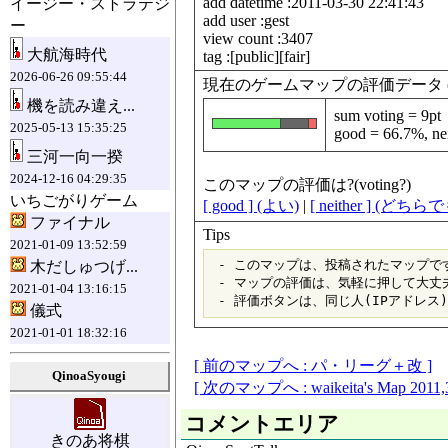
add datetime :2011-03-30 22:41:43
イージー・ストラテジ
add user :gest
ー
view count :3407
大航海時代
tag :[public][fair]
2026-06-26 09:55:44
現在のゲームマップの評価データ (data fo
機を読み違え...
sum voting = 9pt
2025-05-13 15:35:25
good = 66.7%, nei
三河一向一揆
2024-12-16 04:29:35
このマップの評価は?(voting?)
いちごがりゲーム
[ good ] (よい)
|
[ neither ] (どち
ファイナル
Tips
2021-01-09 13:52:59
 - このマップは、投稿されたマップです
木だしゅつげ...
 - マップの評価は、気軽に押して大丈夫
2021-01-04 13:16:15
儀式
2021-01-01 18:32:16
[ 前のマップへ : パ・リーグ＋改 ]
QinoaSyougi
[ 次のマップへ : waikeita's Map 2011,3
コメントエリア
きのあ将棋