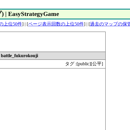
asyStrategyGame
の上位50件
] | [
ページ表示回数の上位50件
] | [
過去のマップの保
 battle_fukurokouji
タグ :
[public][公平]