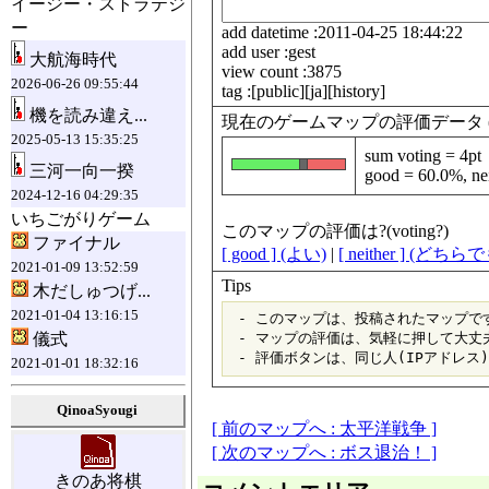
イージー・ストラテジ
ー
add datetime :2011-04-25 18:44:22
add user :gest
大航海時代
view count :3875
2026-06-26 09:55:44
tag :[public][ja][history]
機を読み違え...
現在のゲームマップの評価データ (data fo
2025-05-13 15:35:25
sum voting = 4pt
三河一向一揆
good = 60.0%, nei
2024-12-16 04:29:35
いちごがりゲーム
このマップの評価は?(voting?)
ファイナル
[ good ] (よい)
|
[ neither ] (どち
2021-01-09 13:52:59
Tips
木だしゅつげ...
2021-01-04 13:16:15
 - このマップは、投稿されたマップです
儀式
 - マップの評価は、気軽に押して大丈夫
2021-01-01 18:32:16
QinoaSyougi
[ 前のマップへ : 太平洋戦争 ]
[ 次のマップへ : ボス退治！ ]
きのあ将棋