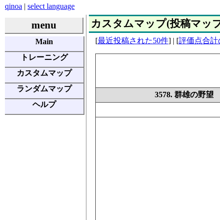
qinoa
|
select language
カスタムマップ(投稿マップ) | E
menu
[
最近投稿された50件
] | [
評価点合計
Main
トレーニング
カスタムマップ
ランダムマップ
3578. 群雄の
ヘルプ