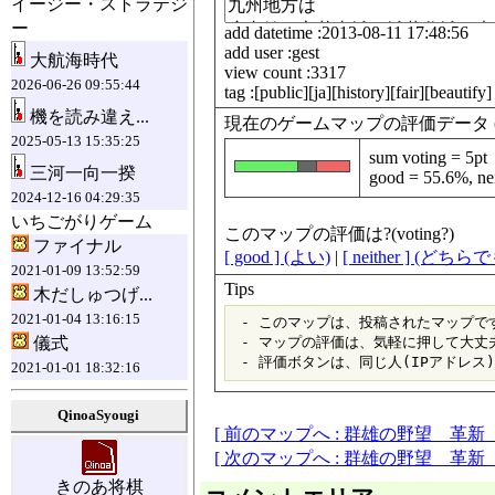
イージー・ストラテジ
ー
add datetime :2013-08-11 17:48:56
add user :gest
大航海時代
view count :3317
2026-06-26 09:55:44
tag :[public][ja][history][fair][beautify]
機を読み違え...
現在のゲームマップの評価データ (data fo
2025-05-13 15:35:25
sum voting = 5pt
三河一向一揆
good = 55.6%, ne
2024-12-16 04:29:35
いちごがりゲーム
このマップの評価は?(voting?)
ファイナル
[ good ] (よい)
|
[ neither ] (どち
2021-01-09 13:52:59
Tips
木だしゅつげ...
2021-01-04 13:16:15
 - このマップは、投稿されたマップです
儀式
 - マップの評価は、気軽に押して大丈夫
2021-01-01 18:32:16
QinoaSyougi
[ 前のマップへ : 群雄の野望 革新
[ 次のマップへ : 群雄の野望 革
きのあ将棋