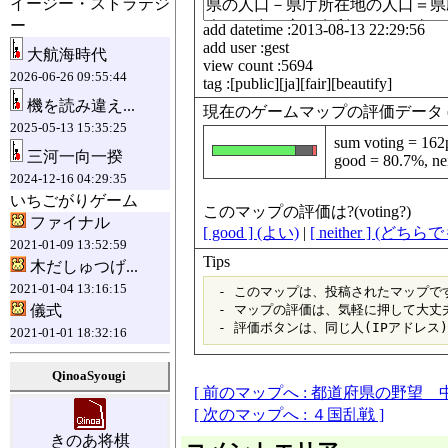
イージー・ストラテジ
ー
add datetime :2013-08-13 22:29:56
add user :gest
大航海時代
view count :5694
2026-06-26 09:55:44
tag :[public][ja][fair][beautify]
機を読み違え...
現在のゲームマップの評価データ (data fo
2025-05-13 15:35:25
sum voting = 162
三河一向一揆
good = 80.7%, ne
2024-12-16 04:29:35
いちごがりゲーム
このマップの評価は?(voting?)
ファイナル
[ good ] (よい)
|
[ neither ] (どち
2021-01-09 13:52:59
Tips
木だしゅつげ...
2021-01-04 13:16:15
 - このマップは、投稿されたマップです
儀式
 - マップの評価は、気軽に押して大丈夫
2021-01-01 18:32:16
QinoaSyougi
[ 前のマップへ : 都道府県の野望 
[ 次のマップへ : ４国乱戦 ]
きのあ将棋