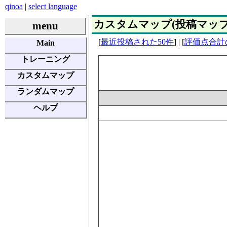
qinoa
|
select language
カスタムマップ(投稿マップ) | E
menu
[
最近投稿された50件
] | [
評価点合計
Main
トレーニング
カスタムマップ
ランダムマップ
ヘルプ