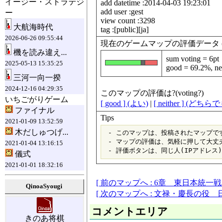
イージー・ストラテジ
add datetime :2014-04-03 19:23:01
add user :gest
ー
view count :3298
大航海時代
tag :[public][ja]
2026-06-26 09:55:44
現在のゲームマップの評価データ (data fo
機を読み違え...
sum voting = 6pt
2025-05-13 15:35:25
good = 69.2%, ne
三河一向一揆
2024-12-16 04:29:35
このマップの評価は?(voting?)
いちごがりゲーム
[ good ] (よい)
|
[ neither ] (どち
ファイナル
Tips
2021-01-09 13:52:59
木だしゅつげ...
 - このマップは、投稿されたマップです
 - マップの評価は、気軽に押して大丈夫
2021-01-04 13:16:15
儀式
2021-01-01 18:32:16
[ 前のマップへ : 6章 東日本統一戦 
QinoaSyougi
[ 次のマップへ : 文禄・慶長の役
コメントエリア
きのあ将棋