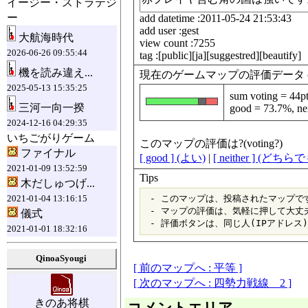
イージー・ストラテジ
ー
add datetime :2011-05-24 21:53:43
add user :gest
大航海時代
view count :7255
2026-06-26 09:55:44
tag :[public][ja][suggestred][beautify]
機を読み違え...
現在のゲームマップの評価データ (data fo
2025-05-13 15:35:25
sum voting = 44p
三河一向一揆
good = 73.7%, ne
2024-12-16 04:29:35
いちごがりゲーム
このマップの評価は?(voting?)
ファイナル
[ good ] (よい)
|
[ neither ] (どち
2021-01-09 13:52:59
Tips
木だしゅつげ...
2021-01-04 13:16:15
 - このマップは、投稿されたマップです
 - マップの評価は、気軽に押して大丈夫
儀式
2021-01-01 18:32:16
QinoaSyougi
[ 前のマップへ : 平等 ]
[ 次のマップへ : 四勢力戦線 2 ]
きのあ将棋