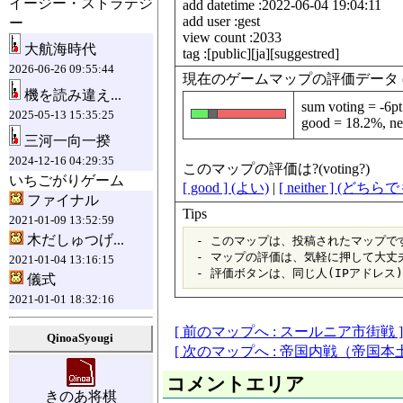
イージー・ストラテジ
add datetime :2022-06-04 19:04:11
add user :gest
ー
view count :2033
大航海時代
tag :[public][ja][suggestred]
2026-06-26 09:55:44
現在のゲームマップの評価データ (data fo
機を読み違え...
sum voting = -6pt
2025-05-13 15:35:25
good = 18.2%, ne
三河一向一揆
2024-12-16 04:29:35
このマップの評価は?(voting?)
いちごがりゲーム
[ good ] (よい)
|
[ neither ] (どち
ファイナル
Tips
2021-01-09 13:52:59
木だしゅつげ...
 - このマップは、投稿されたマップです
 - マップの評価は、気軽に押して大丈夫
2021-01-04 13:16:15
儀式
2021-01-01 18:32:16
[ 前のマップへ : スールニア市街戦 ]
QinoaSyougi
[ 次のマップへ : 帝国内戦（帝国本
コメントエリア
きのあ将棋