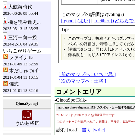
大航海時代
2026-06-26 09:55:44
このマップの評価は?(voting?)
[ good ] (よい)
|
[ neither ] (どち
機を読み違え...
2025-05-13 15:35:25
Tips
三河一向一揆
- このマップは、投稿されたパズルマッ
- パズルの評価は、気軽に押してくださ
2024-12-16 04:29:35
- 評価ボタンは、同じ人(IPアドレス)
いちごがりゲーム
ファイナル
2021-01-09 13:52:59
木だしゅつげ...
[ 前のマップへ : いちご島 ]
2021-01-04 13:16:15
[ 次のマップへ : 王将 ]
儀式
2021-01-01 18:32:16
コメントエリア
-QinoaSpotTalk-
QinoaSyougi
きのあ将棋