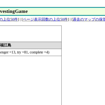
estingGame
の上位50件
] | [
ページ表示回数の上位50件
] | [
過去のマップの保
. 福江島
er =13, try =81, complete =4)