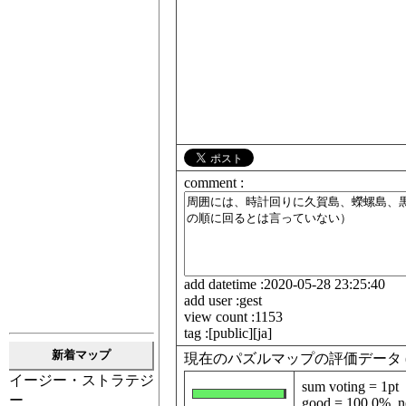
comment :
add datetime :2020-05-28 23:25:40
add user :gest
view count :1153
tag :[public][ja]
新着マップ
現在のパズルマップの評価データ (data fo
イージー・ストラテジ
sum voting = 1pt
ー
good = 100.0%, ne