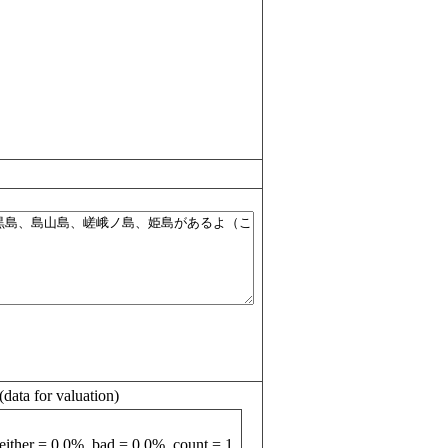
r valuation)
ither = 0.0%, bad = 0.0%, count = 1