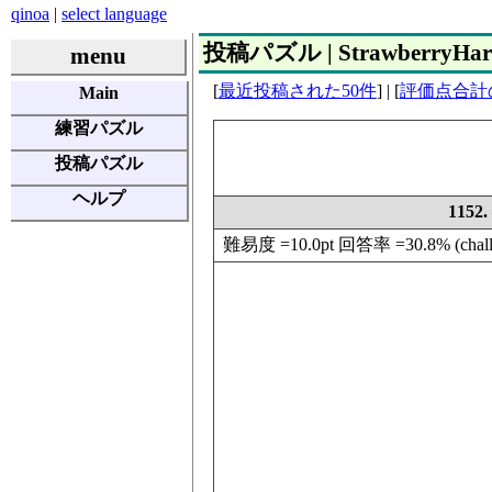
qinoa
|
select language
投稿パズル | StrawberryHarv
menu
[
最近投稿された50件
] | [
評価点合計
Main
練習パズル
投稿パズル
ヘルプ
1152
難易度 =10.0pt 回答率 =30.8% (challeng