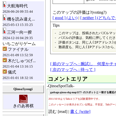
大航海時代
2026-06-26 09:55:44
このマップの評価は?(voting?)
[ good ] (よい)
|
[ neither ] (どち
機を読み違え...
2025-05-13 15:35:25
Tips
三河一向一揆
- このマップは、投稿されたパズルマッ
- パズルの評価は、気軽に押してくださ
2024-12-16 04:29:35
- 評価ボタンは、同じ人(IPアドレス)
いちごがりゲーム
ファイナル
2021-01-09 13:52:59
木だしゅつげ...
[ 前のマップへ : 腕試し 何度か
2021-01-04 13:16:15
[ 次のマップへ : 待って ]
儀式
2021-01-01 18:32:16
コメントエリア
-QinoaSpotTalk-
QinoaSyougi
きのあ将棋