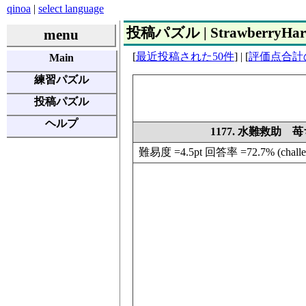
qinoa
|
select language
投稿パズル | StrawberryHarv
menu
[
最近投稿された50件
] | [
評価点合計
Main
練習パズル
投稿パズル
ヘルプ
1177. 水難救助
難易度 =4.5pt 回答率 =72.7% (challenge