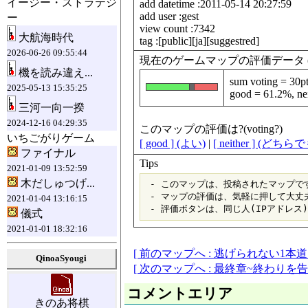
イージー・ストラテジ
add datetime :2011-05-14 20:27:59
add user :gest
ー
view count :7342
大航海時代
tag :[public][ja][suggestred]
2026-06-26 09:55:44
現在のゲームマップの評価データ (data fo
機を読み違え...
sum voting = 30p
2025-05-13 15:35:25
good = 61.2%, ne
三河一向一揆
2024-12-16 04:29:35
このマップの評価は?(voting?)
いちごがりゲーム
[ good ] (よい)
|
[ neither ] (どち
ファイナル
Tips
2021-01-09 13:52:59
木だしゅつげ...
 - このマップは、投稿されたマップです
 - マップの評価は、気軽に押して大丈夫
2021-01-04 13:16:15
儀式
2021-01-01 18:32:16
[ 前のマップへ : 逃げられない1本道 
QinoaSyougi
[ 次のマップへ : 最終章~終わりを告
コメントエリア
きのあ将棋