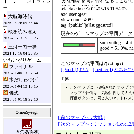
イージー・ストラテジ
ー
add datetime :2011-05-15 11:54:03
add user :gest
大航海時代
view count :4082
2026-06-26 09:55:44
tag :[public][ja][suggestred]
機を読み違え...
現在のゲームマップの評価データ (data fo
2025-05-13 15:35:25
sum voting = 4pt
三河一向一揆
good = 51.9%, ne
2024-12-16 04:29:35
いちごがりゲーム
このマップの評価は?(voting?)
ファイナル
[ good ] (よい)
|
[ neither ] (どち
2021-01-09 13:52:59
Tips
木だしゅつげ...
2021-01-04 13:16:15
 - このマップは、投稿されたマップです
儀式
 - マップの評価は、気軽に押して大丈夫
2021-01-01 18:32:16
QinoaSyougi
[ 前のマップへ : 大戦 ]
[ 次のマップへ : ミッションLevel.2
きのあ将棋