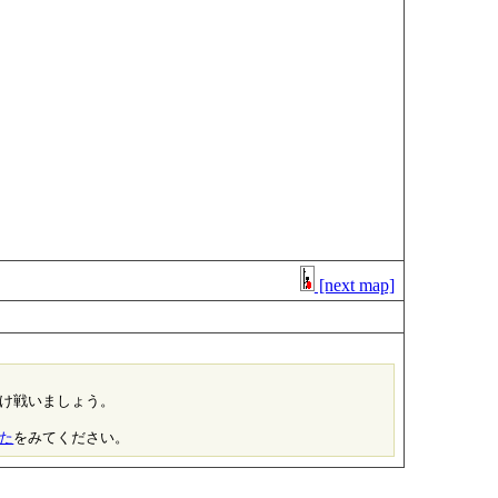
[next map]
け戦いましょう。

た