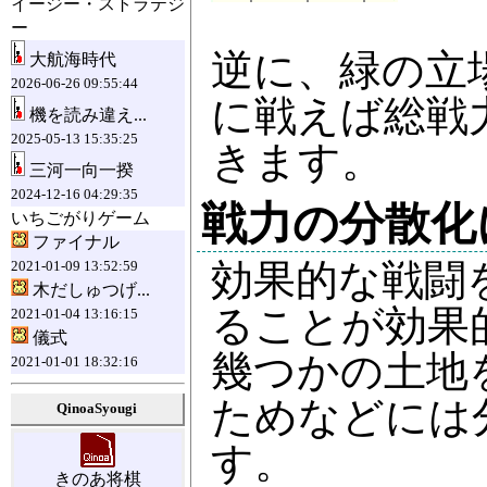
イージー・ストラテジ
ー
逆に、緑の立
大航海時代
2026-06-26 09:55:44
に戦えば総戦
機を読み違え...
2025-05-13 15:35:25
きます。
三河一向一揆
2024-12-16 04:29:35
戦力の分散化
いちごがりゲーム
ファイナル
効果的な戦闘
2021-01-09 13:52:59
木だしゅつげ...
ることが効果
2021-01-04 13:16:15
儀式
幾つかの土地
2021-01-01 18:32:16
ためなどには
QinoaSyougi
す。
きのあ将棋