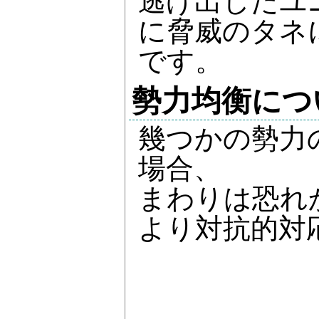
逃げ出したユ
に脅威のタネ
です。
勢力均衡につ
幾つかの勢力
場合、
まわりは恐れ
より対抗的対