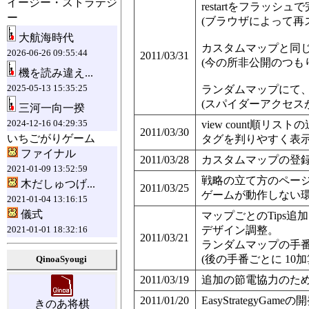
イージー・ストラテジ
restartをフラッシ
ー
(ブラウザによって再
大航海時代
カスタムマップと同
2026-06-26 09:55:44
2011/03/31
(今の所非公開のつもり
機を読み違え...
2025-05-13 15:35:25
ランダムマップにて、
(スパイダーアクセス
三河一向一揆
2024-12-16 04:29:35
view count順リスト
2011/03/30
いちごがりゲーム
タグを判りやすく表
ファイナル
2011/03/28
カスタムマップの登
2021-01-09 13:52:59
戦略の立て方のペー
木だしゅつげ...
2011/03/25
ゲームが動作しない
2021-01-04 13:16:15
儀式
マップごとのTips追
デザイン調整。
2021-01-01 18:32:16
2011/03/21
ランダムマップの手
(後の手番ごとに 10
QinoaSyougi
2011/03/19
追加の節電協力のための
2011/01/20
EasyStrategyGam
きのあ将棋