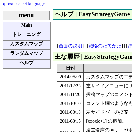
qinoa
|
select language
ヘルプ | EasyStrategyGame
menu
Main
トレーニング
カスタムマップ
[
画面の説明
] | [
戦略のたてかた
] | [
ランダムマップ
主な履歴 | EasyStrategyGa
ヘルプ
日付
2014/05/09
カスタムマップのエディタ
2011/12/25
左サイドメニューに
2011/11/29
投稿マップのコメント文
2011/10/10
コメント欄のような
2011/08/18
左サイドバーの拡充
2011/08/15
[google+1] の追加。
過去倉庫のpre、ne